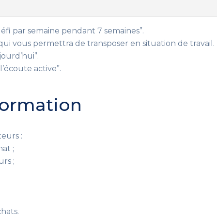
fi par semaine pendant 7 semaines”.
qui vous permettra de transposer en situation de travail.
jourd’hui”.
’écoute active”.
 formation
eurs :
at ;
rs ;
hats.