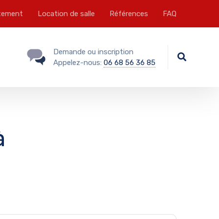
tement
Location de salle
Références
FAQ
Demande ou inscription
Appelez-nous:
06 68 56 36 85
à