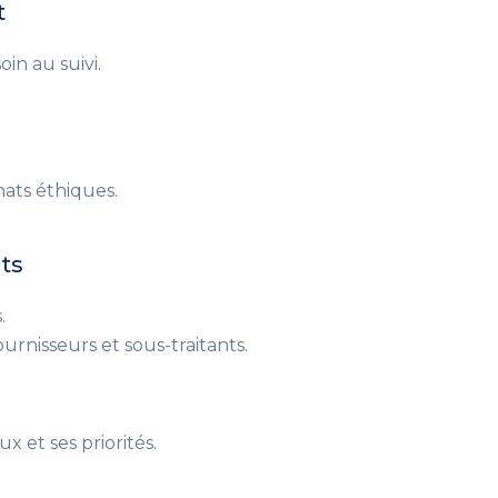
t
in au suivi.
hats éthiques.
ats
.
fournisseurs et sous-traitants.
x et ses priorités.