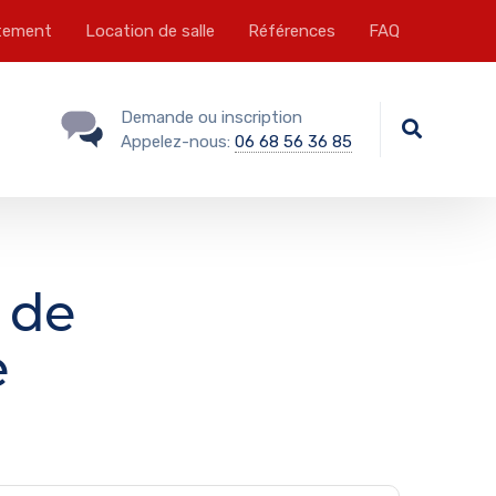
tement
Location de salle
Références
FAQ
Demande ou inscription
Appelez-nous:
06 68 56 36 85
 de
e