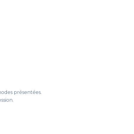
thodes présentées.
ession
.