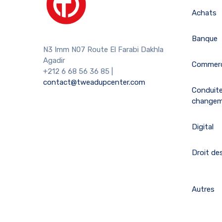
Achats
Banque
N3 Imm N07 Route El Farabi Dakhla
Agadir
Commerc
+212 6 68 56 36 85
|
contact@tweadupcenter.com
Conduit
change
Digital
Droit des
Autres