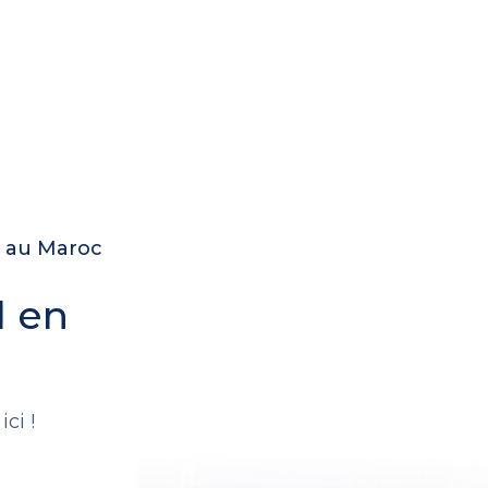
e au Maroc
l en
.
ci !