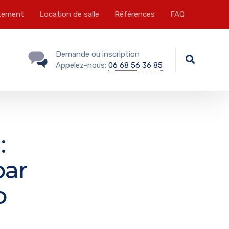
tement
Location de salle
Références
FAQ
Demande ou inscription
Appelez-nous:
06 68 56 36 85
:
par
o