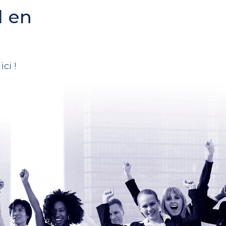
l en
.
ci !