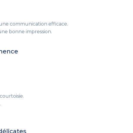
 une communication efficace.
une bonne impression.
tinence
ourtoisie.
.
 délicates