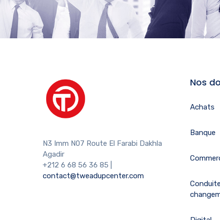
Nos do
Achats
Banque
N3 Imm N07 Route El Farabi Dakhla
Agadir
Commerc
+212 6 68 56 36 85
|
contact@tweadupcenter.com
Conduit
change
Digital