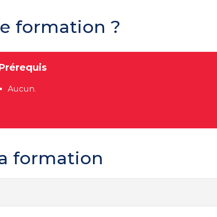
te formation ?
Prérequis
Aucun.
a formation