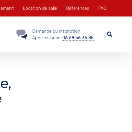
tement
Location de salle
Références
FAQ
Demande ou inscription
Appelez-nous:
06 68 56 36 85
e,
e