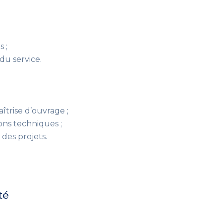
s ;
du service.
trise d’ouvrage ;
ions techniques ;
des projets.
té