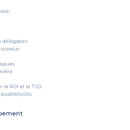
vice :
de délégation.
rocessus :
risques.
cière :
 le ROI et le TCO ;
 qualité/coûts.
oppement