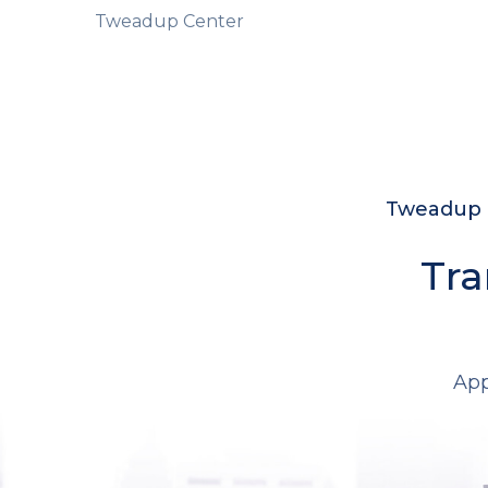
Tweadup Center
Tweadup c
Tra
App