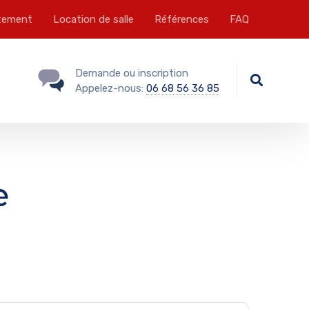
tement
Location de salle
Références
FAQ
Demande ou inscription
Appelez-nous:
06 68 56 36 85
e