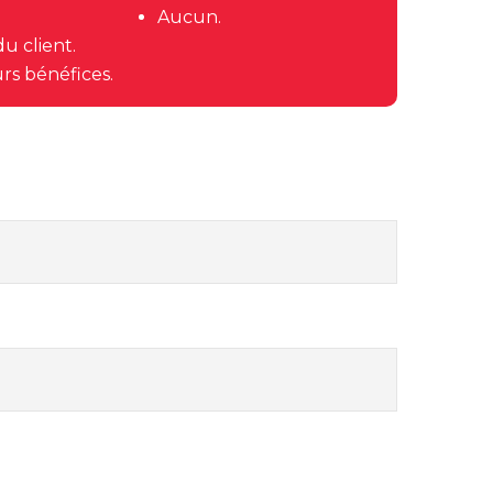
Aucun.
u client.
rs bénéfices.