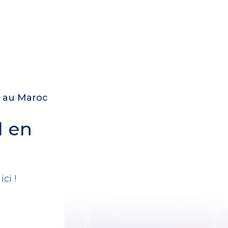
e au Maroc
l en
.
ci !