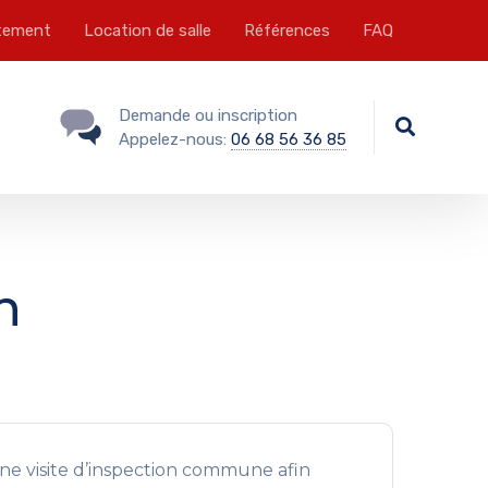
tement
Location de salle
Références
FAQ
Demande ou inscription
Appelez-nous:
06 68 56 36 85
n
 une visite d’inspection commune afin