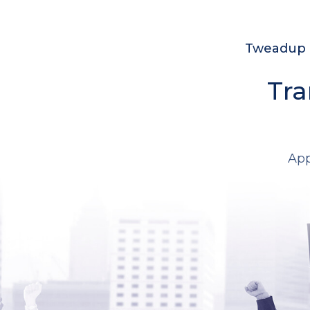
Tweadup c
Tra
App