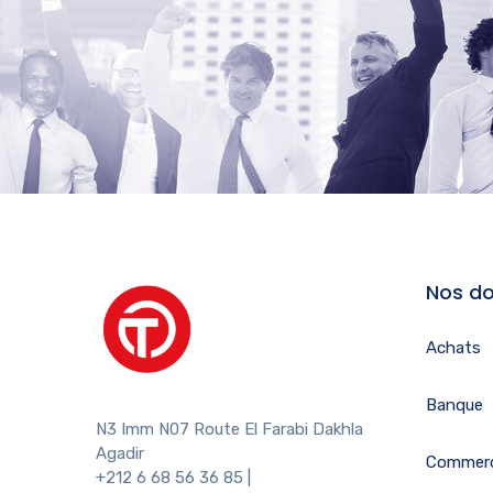
Nos do
Achats
Banque
N3 Imm N07 Route El Farabi Dakhla
Agadir
Commerc
+212 6 68 56 36 85
|