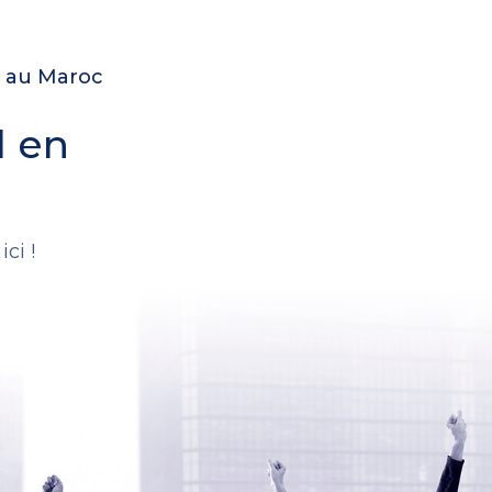
e au Maroc
l en
.
ci !