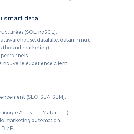
du smart data
ructurées (SQL, noSQL).
(datawarehouse, datalake, datamining).
outbound marketing).
x personnels.
e nouvelle expérience client.
éférencement (SEO, SEA, SEM).
 (Google Analytics, Matomo,…).
 le marketing automation.
, DMP.