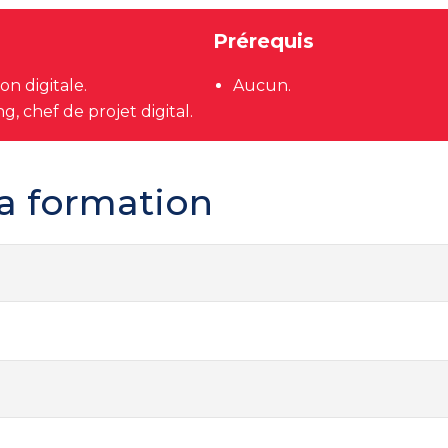
Prérequis
n digitale.
Aucun.
, chef de projet digital.
a formation