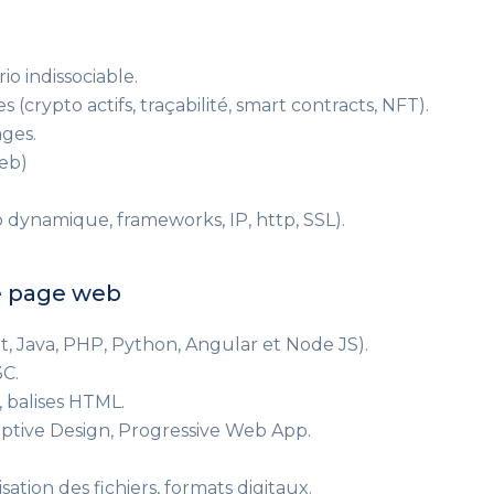
rio indissociable.
(crypto actifs, traçabilité, smart contracts, NFT).
ages.
eb)
 dynamique, frameworks, IP, http, SSL).
e page web
t, Java, PHP, Python, Angular et Node JS).
3C.
 balises HTML.
daptive Design, Progressive Web App.
sation des fichiers, formats digitaux.