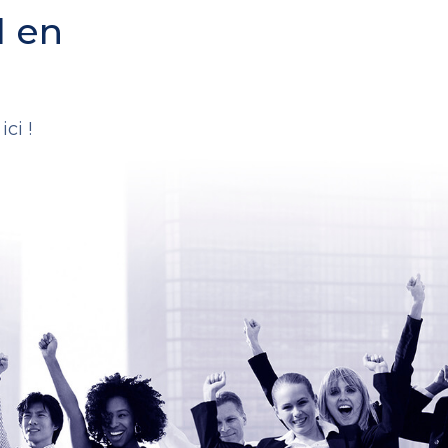
l en
.
ci !