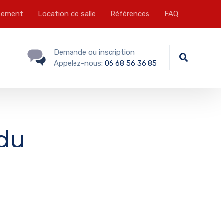
tement
Location de salle
Références
FAQ
Demande ou inscription
Appelez-nous:
06 68 56 36 85
 du