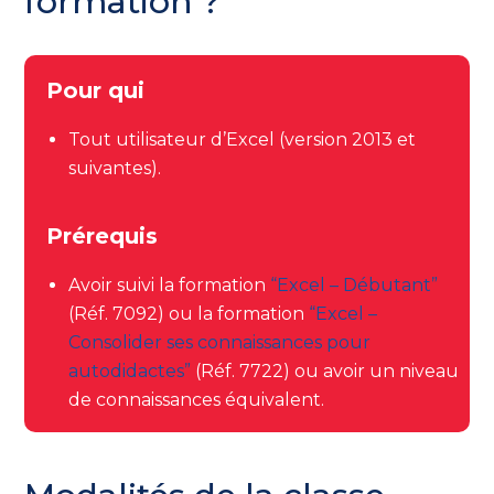
formation ?
Pour qui
Tout utilisateur d’Excel (version 2013 et
suivantes).
Prérequis
Avoir suivi la formation
“Excel – Débutant”
(Réf. 7092) ou la formation
“Excel –
Consolider ses connaissances pour
autodidactes”
(Réf. 7722) ou avoir un niveau
de connaissances équivalent.