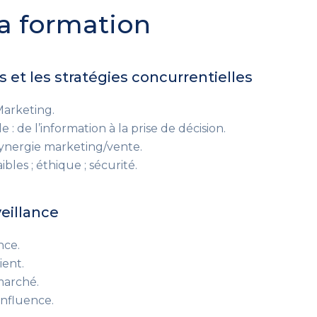
a formation
s et les stratégies concurrentielles
Marketing.
 de l’information à la prise de décision.
 synergie marketing/vente.
aibles ; éthique ; sécurité.
veillance
nce.
ient.
marché.
influence.