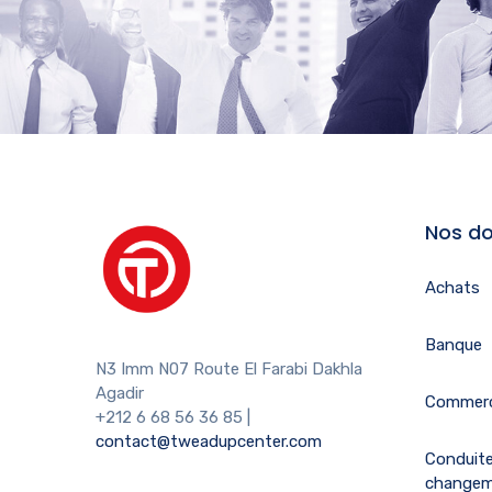
Nos do
Achats
Banque
N3 Imm N07 Route El Farabi Dakhla
Agadir
Commerc
+212 6 68 56 36 85
|
contact@tweadupcenter.com
Conduit
change