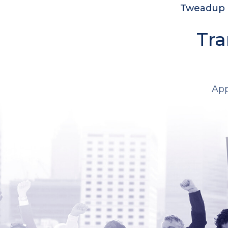
Tweadup c
Tra
App