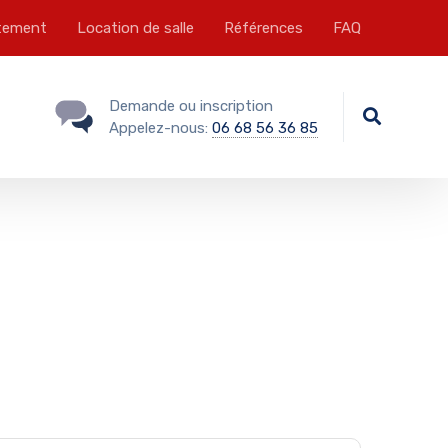
tement
Location de salle
Références
FAQ
Demande ou inscription
Appelez-nous:
06 68 56 36 85