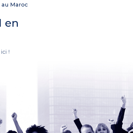
e au Maroc
l en
.
ci !