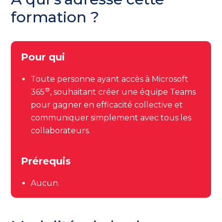
formation ?
Pour qui
Toute personne ayant accès à Microsoft
®
365
, souhaitant créer une équipe Teams
pour gagner en efficacité collective et
communiquer simplement avec tous les
collaborateurs.
Prérequis
Aucun.