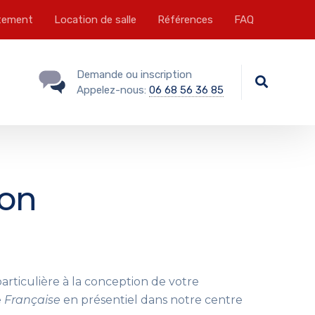
tement
Location de salle
Références
FAQ
Demande ou inscription
Appelez-nous:
06 68 56 36 85
ion
articulière à la conception de votre
e
Française
en présentiel dans notre centre