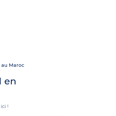
e au Maroc
l en
.
ci !