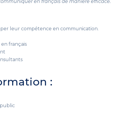
communiquer en français de manière efficace.
opper leur compétence en communication.
en français
ent
onsultants
rmation :
public