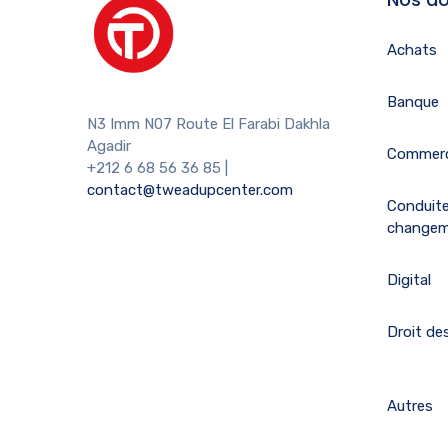
Achats
Banque
N3 Imm N07 Route El Farabi Dakhla
Agadir
Commerc
+212 6 68 56 36 85
|
contact@tweadupcenter.com
Conduit
change
Digital
Droit des
Autres