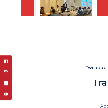
Tweadup c
Tra
App