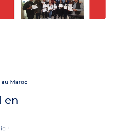
e au Maroc
l en
.
ci !