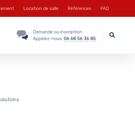
tement
Location de salle
Références
FAQ
Demande ou inscription
Appelez-nous:
06 68 56 36 85
solutions