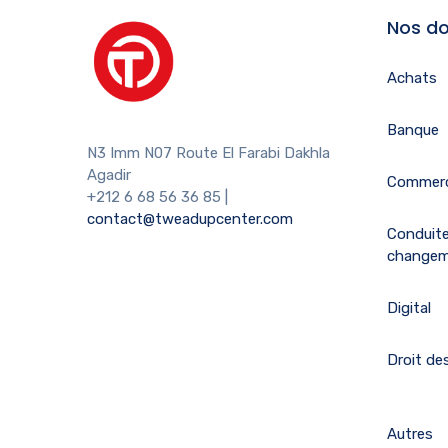
Nos do
Achats
Banque
N3 Imm N07 Route El Farabi Dakhla
Agadir
Commerc
+212 6 68 56 36 85
|
contact@tweadupcenter.com
Conduit
change
Digital
Droit des
Autres