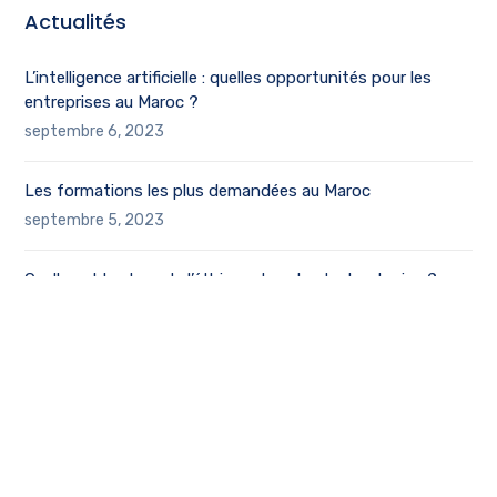
Actualités
L’intelligence artificielle : quelles opportunités pour les
entreprises au Maroc ?
septembre 6, 2023
Les formations les plus demandées au Maroc
septembre 5, 2023
Quelle est la place de l’éthique dans les technologies ?
septembre 4, 2023
Copyright © 2023 Tweadup SARL. Designed and
Developed by
Tweadup Agency