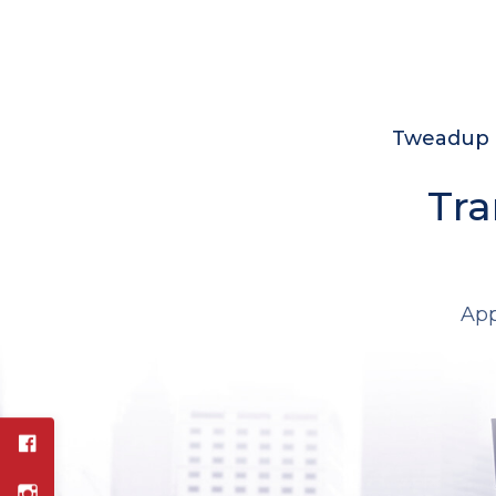
Tweadup c
Tra
App