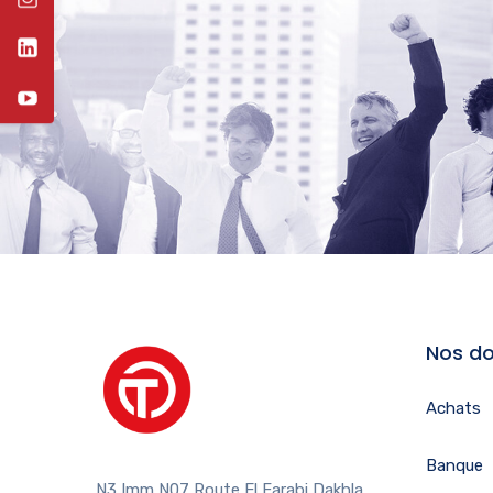
Nos do
Achats
Banque
N3 Imm N07 Route El Farabi Dakhla