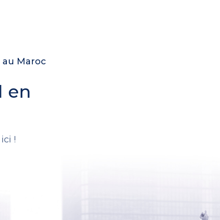
e au Maroc
l en
.
ci !