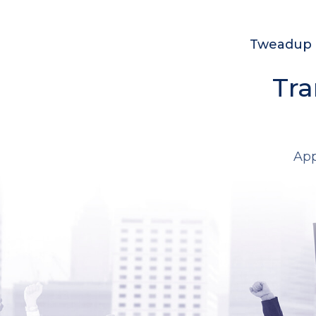
Tweadup c
Tra
App