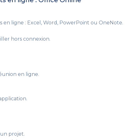
s en ligne : Office Online
s en ligne : Excel, Word, PowerPoint ou OneNote.
ller hors connexion.
réunion en ligne.
pplication.
un projet.