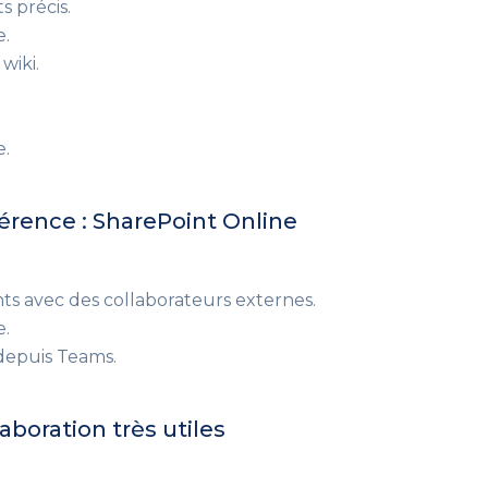
s précis.
e.
wiki.
e.
érence : SharePoint Online
s avec des collaborateurs externes.
e
.
depuis Teams.
laboration très utiles