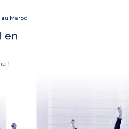
e au Maroc
l en
.
ci !