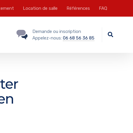
tement
Location de salle
Références
FAQ
Demande ou inscription
Appelez-nous:
06 68 56 36 85
ter
 en