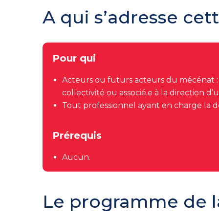
A qui s’adresse cet
Pour qui
Acteurs ou futurs acteurs du mécénat
:
collectivité ou associé.e à la direction d’
Tout professionnel ayant en charge la déf
Prérequis
Aucun.
Le programme de l