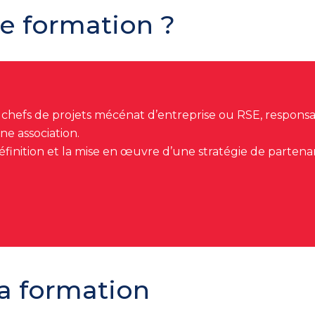
te formation ?
 chefs de projets mécénat d’entreprise ou RSE, respons
une association
.
inition et la mise en œuvre d’une stratégie de partenariat
a formation