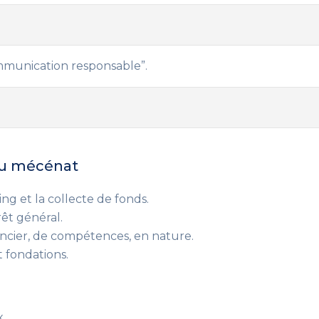
mmunication responsable”
.
 du mécénat
ng et la collecte de fonds.
rêt général.
ancier, de compétences, en nature
.
t fondations.
x.