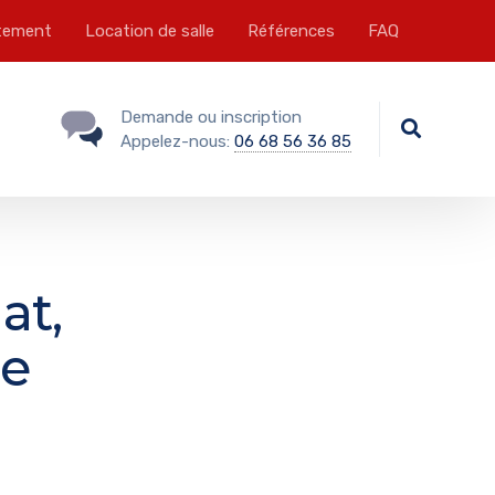
tement
Location de salle
Références
FAQ
Demande ou inscription
Appelez-nous:
06 68 56 36 85
at,
de