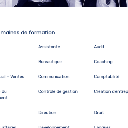
maines de formation
Assistante
Audit
Bureautique
Coaching
ial – Ventes
Communication
Comptabilité
e du
Contrôle de gestion
Création d’entrep
ment
Direction
Droit
 affaires
Développement
Langues