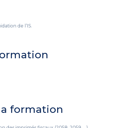
idation de l’IS.
 formation
 la formation
ion des imprimés fiscaux (2058, 2059, …).