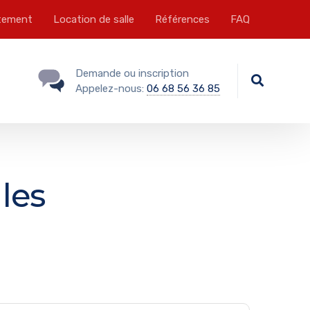
tement
Location de salle
Références
FAQ
Demande ou inscription
Appelez-nous:
06 68 56 36 85
 les