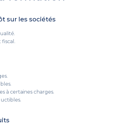
ôt sur les sociétés
ualité.
fiscal.
ges.
bles.
es à certaines charges.
uctibles.
uits