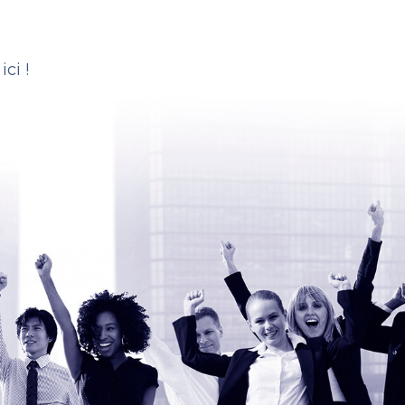
.
ci !