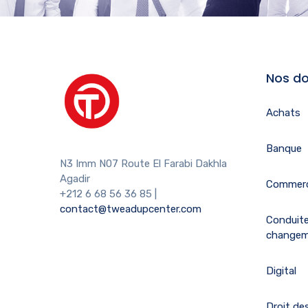
Nos do
Achats
Banque
N3 Imm N07 Route El Farabi Dakhla
Agadir
Commerc
+212 6 68 56 36 85
|
contact@tweadupcenter.com
Conduit
change
Digital
Droit des