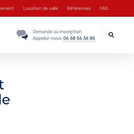
tement
Location de salle
Références
FAQ
Demande ou inscription
Appelez-nous:
06 68 56 36 85
t
le