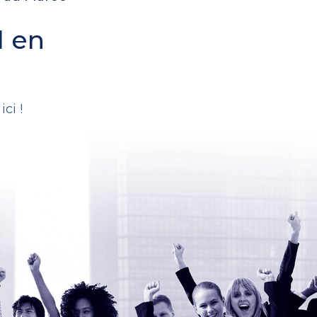
l en
.
ci !