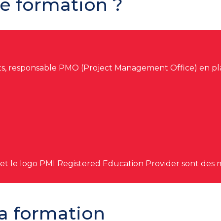
te formation ?
ojets, responsable PMO (Project Management Office) en
t le logo PMI Registered Education Provider sont de
a formation