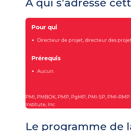
A qui s’adresse cet
Pour qui
Directeur de projet, directeur des pr
Prérequis
Aucun.
PMI, PMBOK, PMP, PgMP, PMI-SP, PMI-RMP e
Institute, Inc
Le programme de l