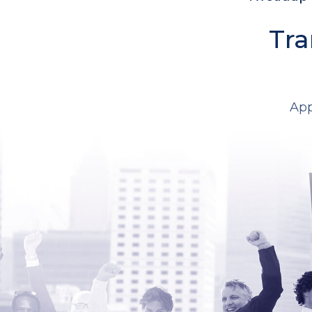
Tra
App