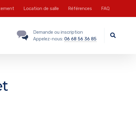
tement
Location de salle
Références
FAQ
Demande ou inscription
Appelez-nous:
06 68 56 36 85
et
a