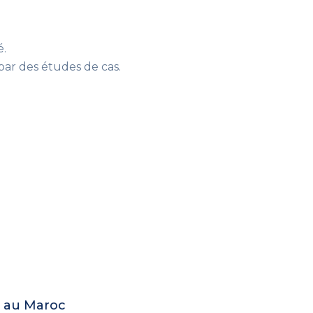
é.
 par des études de cas.
e au Maroc