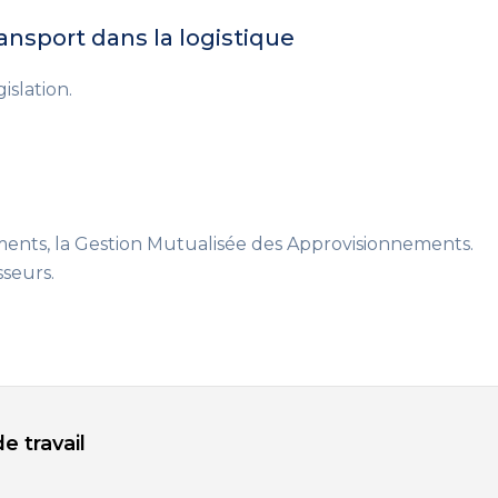
nsport dans la logistique
islation.
s
ents, la Gestion Mutualisée des Approvisionnements.
seurs.
e travail