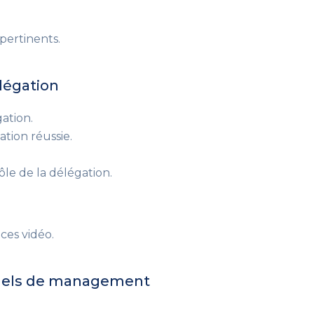
 pertinents.
élégation
gation.
tion réussie.
ôle de la délégation.
ces vidéo.
iduels de management