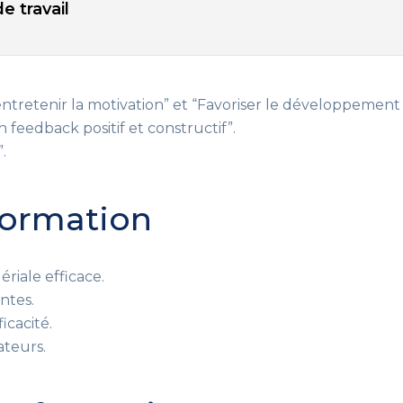
e travail
entretenir la motivation” et “Favoriser le développemen
eedback positif et constructif”.
.
 formation
iale efficace.
ntes.
icacité.
ateurs.