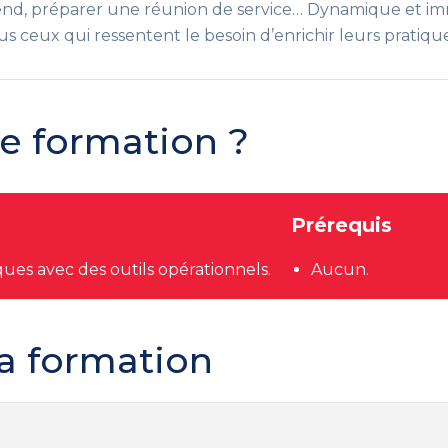
férend, préparer une réunion de service… Dynamique et i
 ceux qui ressentent le besoin d’enrichir leurs pratique
te formation ?
Prérequis
ues avec des outils opérationnels.
Aucun.
a formation