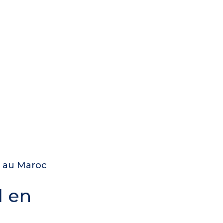
e au Maroc
l en
.