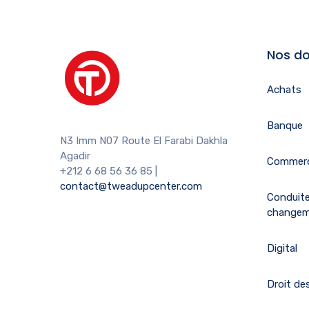
Nos do
Achats
Banque
N3 Imm N07 Route El Farabi Dakhla
Agadir
Commerc
+212 6 68 56 36 85
|
contact@tweadupcenter.com
Conduit
change
Digital
Droit des