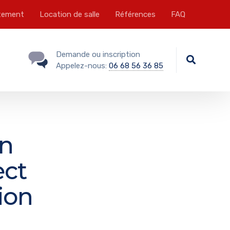
tement
Location de salle
Références
FAQ
Demande ou inscription
Appelez-nous:
06 68 56 36 85
on
ect
ion