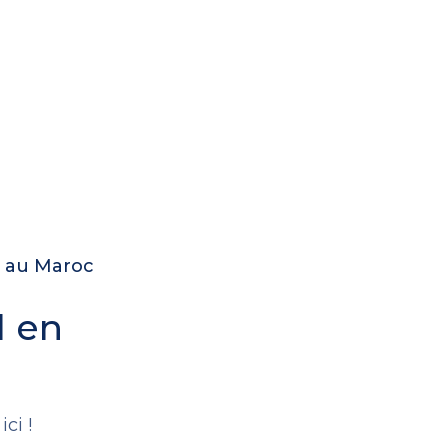
e au Maroc
l en
.
ci !