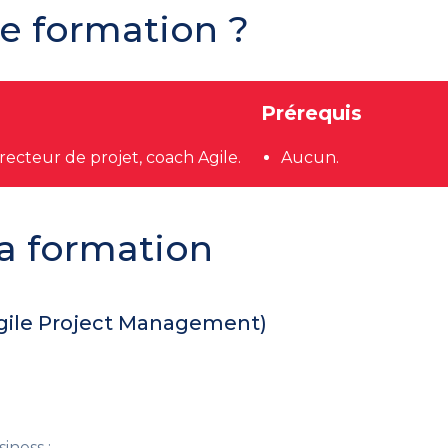
te formation ?
Prérequis
recteur de projet, coach Agile.
Aucun.
a formation
gile Project Management)
iness ;