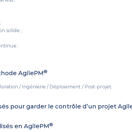
;
n solide ;
ntinue ;
®
éthode AgilePM
ploration / Ingénierie / Déploiement / Post-projet.
sés pour garder le contrôle d’un projet Agi
®
lisés en AgilePM