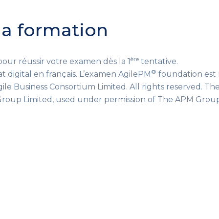
 la formation
ère
r réussir votre examen dès la 1
tentative.
®
t digital en français. L’examen AgilePM
foundation est r
gile Business Consortium Limited. All rights reserved. 
roup Limited, used under permission of The APM Group L