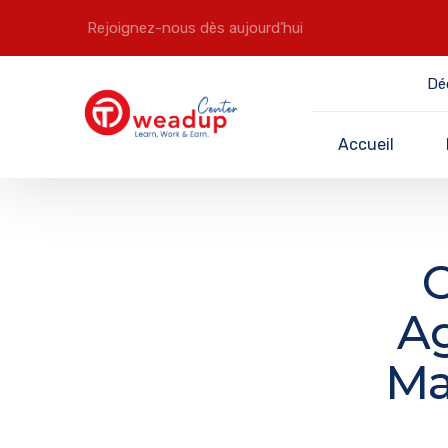
Rejoignez-nous dès aujourd’hui
Dé
Accueil
O
Ag
Ma