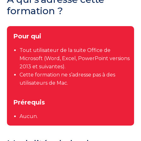
formation ?
Pour qui
Tout utilisateur de la suite Office de
Microsoft (Word, Excel, PowerPoint versions
2013 et suivantes).
Cette formation ne s’adresse pas à des
utilisateurs de Mac.
Prérequis
Aucun.