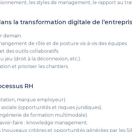
ionnement, les styles de management, le rapport au travai
 dans la transformation digitale de l’entrepri
ur demain.
ngement de rôle et de posture vis-à-vis des équipes.
et des outils collaboratifs.
du jeu
(droit à la déconnexion, etc.)
.
ion et prioriser les chantiers.
processus RH
utation, marque employeur)
.
 sociale
(opportunités et risques juridiques)
.
ingénierie de formation multimodale)
.
et savoir-faire : knowledge management.
(nouveaux critères et opportunités générées par les SIRH