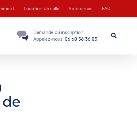
tement
Location de salle
Références
FAQ
Demande ou inscription
Appelez-nous:
06 68 56 36 85
a
 de