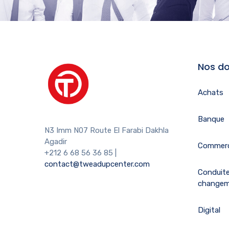
Nos do
Achats
Banque
N3 Imm N07 Route El Farabi Dakhla
Agadir
Commerc
+212 6 68 56 36 85
|
contact@tweadupcenter.com
Conduit
change
Digital