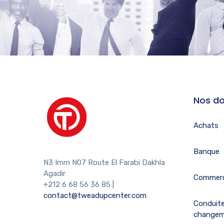
Nos do
Achats
Banque
N3 Imm N07 Route El Farabi Dakhla
Agadir
Commerc
+212 6 68 56 36 85
|
contact@tweadupcenter.com
Conduit
change
Digital
Droit des