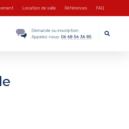
tement
Location de salle
Références
FAQ
Demande ou inscription
Appelez-nous:
06 68 56 36 85
de